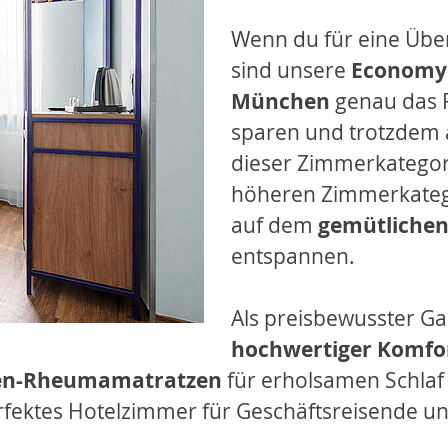
Wenn du für eine Übe
sind unsere
Economy 
München
genau das Ri
sparen und trotzde
dieser Zimmerkategorie
höheren Zimmerkatego
auf dem
gemütlichen
entspannen.
Als preisbewusster Gas
hochwertiger Komfor
en-Rheumamatratzen
für erholsamen Schlaf
erfektes Hotelzimmer für Geschäftsreisende u