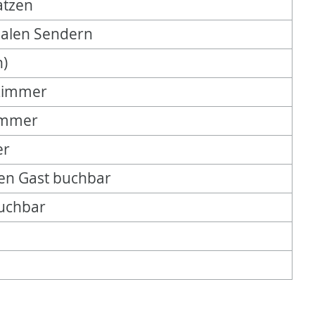
atzen
nalen Sendern
h)
 Zimmer
immer
er
chen Gast buchbar
buchbar