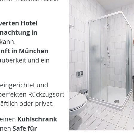
werten Hotel
rnachtung in
 kann.
unft in München
uberkeit und ein
 eingerichtet und
perfekten Rückzugsort
ftlich oder privat.
 einen
Kühlschrank
inen
Safe für